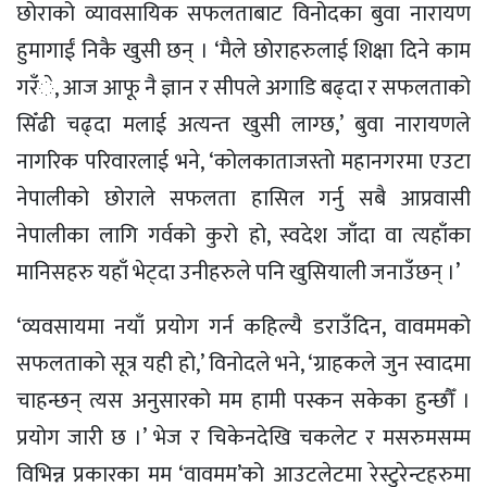
छोराको व्यावसायिक सफलताबाट विनोदका बुवा नारायण
हुमागाईं निकै खुसी छन् । ‘मैले छोराहरुलाई शिक्षा दिने काम
गरँे, आज आफू नै ज्ञान र सीपले अगाडि बढ्दा र सफलताको
सिँढी चढ्दा मलाई अत्यन्त खुसी लाग्छ,’ बुवा नारायणले
नागरिक परिवारलाई भने, ‘कोलकाताजस्तो महानगरमा एउटा
नेपालीको छोराले सफलता हासिल गर्नु सबै आप्रवासी
नेपालीका लागि गर्वको कुरो हो, स्वदेश जाँदा वा त्यहाँका
मानिसहरु यहाँ भेट्दा उनीहरुले पनि खुसियाली जनाउँछन् ।’
‘व्यवसायमा नयाँ प्रयोग गर्न कहिल्यै डराउँदिन, वावममको
सफलताको सूत्र यही हो,’ विनोदले भने, ‘ग्राहकले जुन स्वादमा
चाहन्छन् त्यस अनुसारको मम हामी पस्कन सकेका हुन्छौँ ।
प्रयोग जारी छ ।’ भेज र चिकेनदेखि चकलेट र मसरुमसम्म
विभिन्न प्रकारका मम ‘वावमम’को आउटलेटमा रेस्टुरेन्टहरुमा