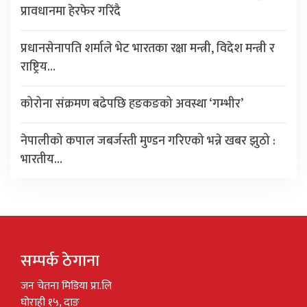
प्रावधानमा हेरफेर गरिंदै
प्रधानसेनापति शर्माले भेट भारतका रक्षा मन्त्री, विदेश मन्त्री र
राष्ट्रिय…
कोरोना संक्रमण बढेपछि हङकङको अवस्था ‘गम्भीर’
नेपालीको कपाल जबर्जस्ती मुण्डन गरिएको भन्ने खबर झुठो :
भारतीय…
सम्पर्क ठेगाना
जन चेतना मिडिया प्रा.लि
घोराही १५, दाङ