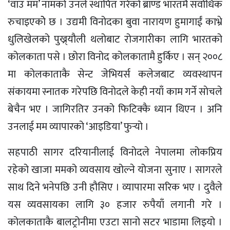
‘वाउ मम’ नामको उनले स्थापित गरेको ब्राण्ड भारतमै सर्वाधिक
रुचाइएकोे छ । उद्यमी विनोदका बुवा नारायण हुमागाईं काभ्रे
धुलिखेलको पुख्र्यौली थलोबाट रोजगारीका लागि भारतको
कोलकाता पसे । छोरा विनोद कोलकातामै हुर्किए । सन् २००८
मा कोलकाताकै सेन्ट जेभियर्स कलेजबाट व्यवस्थापन
संकायमा स्नातक गरेपछि विनोदले केही नयाँ काम गर्ने साेचले
बेचैन भए । जागिरतिर उनको फिटिक्कै ध्यान थिएन । अनि
उनलाई मम व्यापारको ‘आइडिया’ फुर्‍यो ।
सहपाठी सागर दरियानीलाई विनोदले नेपालमा लोकप्रिय
रहेको खाजा ममको व्यवसाय खोल्ने योजना सुनाए । सागरले
साथ दिने भनेपछि उनी हौसिए । व्यापारमा सरिक भए । दुवैले
यस व्यवसायका लागि ३० हजार रुपैयाँ लगानी गरे ।
कोलकाताकै बालट्रोनीमा एउटा सानो सटर भाडामा लिइयो ।