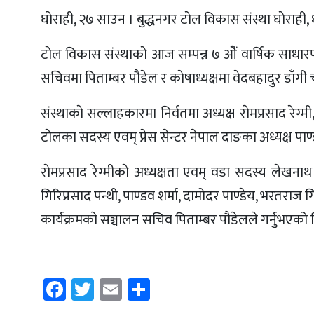
घाेराही, २७ साउन । बुद्धनगर टाेल विकास संस्था घाेराह
टाेल विकास संस्थाकाे आज सम्पन्न ७ ओैं वार्षिक साधार
सचिवमा पिताम्बर पाैडेल र काेषाध्यक्षमा वेदबहादुर डाँग
संस्थाकाे सल्लाहकारमा निर्वतमा अध्यक्ष राेमप्रसाद रेग
टाेलका सदस्य एवम् प्रेस सेन्टर नेपाल दाङका अध्यक्ष प
राेमप्रसाद रेग्मीकाे अध्यक्षता एवम् वडा सदस्य लेखनाथ
गिरिप्रसाद पन्थी, पाण्डव शर्मा, दामोदर पाण्डेय, भरतराज ग
कार्यक्रमकाे सञ्चालन सचिव पिताम्बर पाैडेलले गर्नुभएको 
Facebook
Twitter
Email
Share