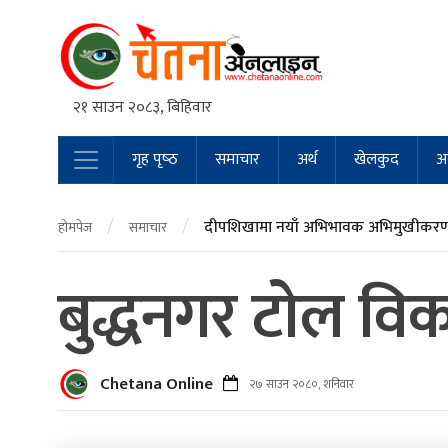
२१ साउन २०८३, बिहिवार
गृह पृष्‍ठ
समाचार
अर्थ
खेलकुद
अन
Main Navigation
/
/
दीपशिखामा नयाँ अभिभावक अभिमुखीकरण 
होमपेज
समाचार
बुद्धनगर टाेल विक
Chetana Online
२७ साउन २०८०, शनिवार