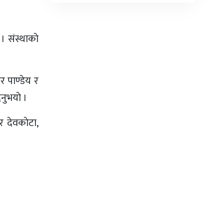
। संस्थाकाे
र पाण्डेय र
नुभयाे ।
र देवकाेटा,