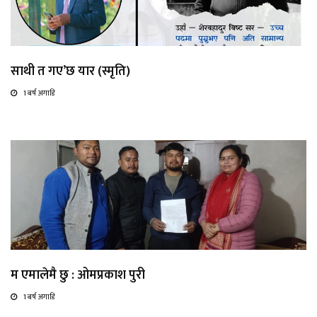
साथी त गए’छ यार (स्मृति)
1 बर्ष अगाडि
म एमालेमै छु : ओमप्रकाश पुरी
1 बर्ष अगाडि