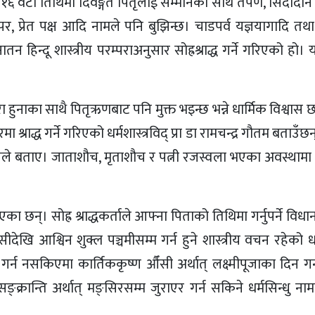
ा १६ वटा तिथिमा दिवङ्गत पितृलाई सम्मानका साथ तर्पण, सिदादान
, प्रेत पक्ष आदि नामले पनि बुझिन्छ। चाडपर्व यज्ञयागादि तथा 
ातन हिन्दू शास्त्रीय परम्पराअनुसार सोह्रश्राद्ध गर्ने गरिएको ह
ूरा हुनाका साथै पितृऋणबाट पनि मुक्त भइन्छ भन्ने धार्मिक विश्वास 
 श्राद्ध गर्ने गरिएको धर्मशास्त्रविद् प्रा डा रामचन्द्र गौतम बताउँछन्।
ि उनले बताए। जाताशौच, मृताशौच र पत्नी रजस्वला भएका अवस्थामा 
एका छन्। सोह्र श्राद्धकर्ताले आफ्ना पिताको तिथिमा गर्नुपर्ने वि
ि आश्विन शुक्ल पञ्चमीसम्म गर्न हुने शास्त्रीय वचन रहेको धर्म
र्न नसकिएमा कार्तिककृष्ण औँसी अर्थात् लक्ष्मीपूजाका दिन गर
क्रान्ति अर्थात् मङ्सिरसम्म जुराएर गर्न सकिने धर्मसिन्धु नाम