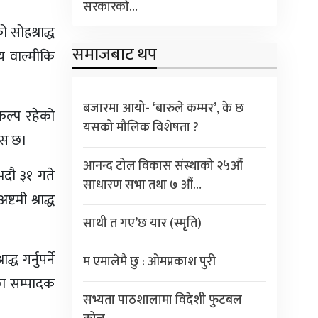
सरकारको…
ोह्रश्राद्ध
समाजबाट थप
लय वाल्मीकि
बजारमा आयो- ‘बारुले कम्मर’, के छ
िकल्प रहेको
यसको मौलिक विशेषता ?
वास छ।
आनन्द टोल विकास संस्थाको २५औं
भदौ ३१ गते
साधारण सभा तथा ७ औं…
टमी श्राद्ध
साथी त गए’छ यार (स्मृति)
ध गर्नुपर्ने
म एमालेमै छु : ओमप्रकाश पुरी
का सम्पादक
सभ्यता पाठशालामा विदेशी फुटबल