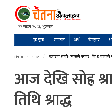
२२ साउन २०८३, शुक्रवार
गृह पृष्‍ठ
समाचार
अर्थ
खेलकुद
अन
Main Navigation
/
/
बजारमा आयो- ‘बारुले कम्मर’, के छ यसको 
होमपेज
समाज
आज देखि सोह्र श्रा
तिथि श्राद्ध